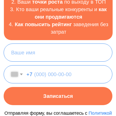
Написать в telegram
Заказать звонок
Политика конфиденциальности
ИП Багаев Иван Александрович
ИНН: 434549329433
ОГРНИП: 321352500017261