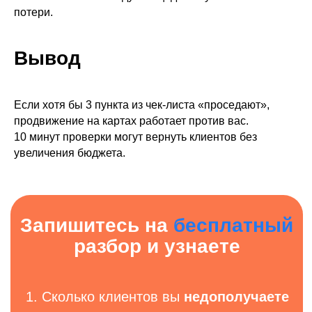
потери.
Вывод
Навигация
Главная
Проекты
Если хотя бы 3 пункта из чек-листа «проседают»,
продвижение на картах работает против вас.
Блог
10 минут проверки могут вернуть клиентов без
Контакты
увеличения бюджета.
Связь
info@outlineagency.ru
Телефон
+7 915 077 88 70