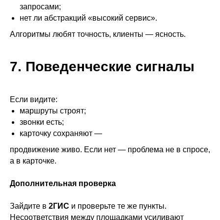
запросами;
нет ли абстракций «высокий сервис».
Алгоритмы любят точность, клиенты — ясность.
+7
7. Поведенческие сигналы
Записаться
Отправляя форму, вы соглашаетесь с
Политикой
обработки персональных данных
Если видите:
маршруты строят;
звонки есть;
карточку сохраняют —
Написать в telegram
продвижение живо. Если нет — проблема не в спросе,
а в карточке.
Дополнительная проверка
Зайдите в
2ГИС
и проверьте те же пункты.
Несоответствия между площадками усиливают