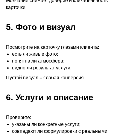
Молчание снижает доверие и кликабельность
карточки.
5. Фото и визуал
Посмотрите на карточку глазами клиента:
есть ли живые фото;
понятна ли атмосфера;
видно ли результат услуги.
Запишитесь на
бесплатный
разбор и узнаете
Пустой визуал = слабая конверсия.
1. Сколько клиентов вы
недополучаете
6. Услуги и описание
2. Ваши
точки роста
по выходу в ТОП
3. Кто ваши реальные конкуренты и
как
они продвигаются
4.
Как повысить рейтинг
заведения без
Проверьте:
затрат
указаны ли конкретные услуги;
совпадают ли формулировки с реальными