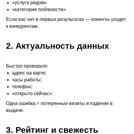
«услуга рядом»
«категория поблизости»
Если вас нет в первых результатах — клиенты уходят
к конкурентам.
2. Актуальность данных
Быстро проверьте:
адрес на карте;
часы работы;
телефон;
«открыто сейчас».
Одна ошибка = потерянные визиты и падение в
выдаче.
Разберём ваш профиль на картах и покажем
3. Рейтинг и свежесть
точки роста для увеличения продаж