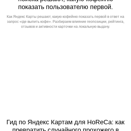
показать пользователю первой.
info@outlineagency.ru
Как Яндекс Карты решают, какую кофейню показать первой в ответ на
запрос «где выпить кофе». Разбираем влияние геопозиции, рейтинга,
Телефон
отзывов и активности карточки на локальную выдачу.
+7 915 077 88 70
Написать в telegram
Заказать звонок
Политика конфиденциальности
ИП Багаев Иван Александрович
ИНН: 434549329433
ОГРНИП: 321352500017261
Гид по Яндекс Картам для HoReCa: как
превратить случайного прохожего в