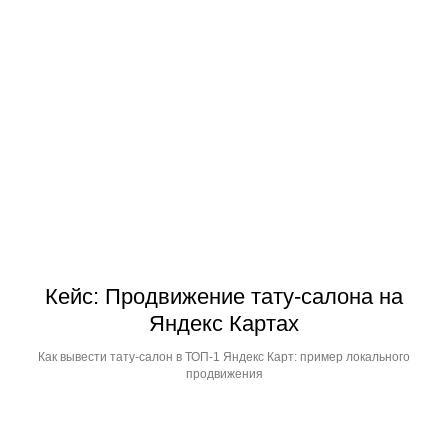
Телефон
+7 915 077 88 70
Написать в telegram
Заказать звонок
Политика конфиденциальности
ИП Багаев Иван Александрович
Кейс: Продвижение тату-салона на
ИНН: 434549329433
ОГРНИП: 321352500017261
Яндекс Картах
Как вывести тату-салон в ТОП-1 Яндекс Карт: пример локального
продвижения