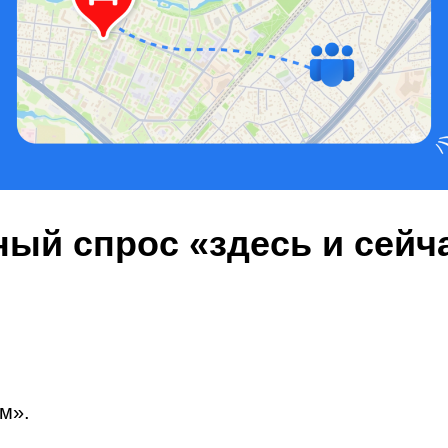
ный спрос «здесь и сейч
м».