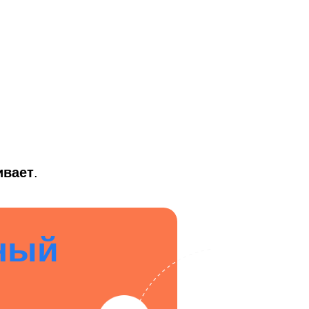
ивает
.
ный