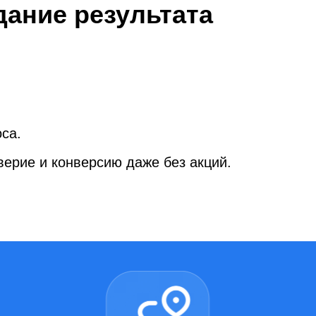
дание результата
оса.
рие и конверсию даже без акций.