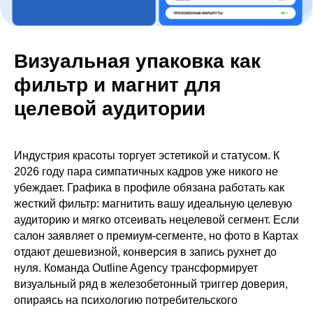
Визуальная упаковка как
фильтр и магнит для
Разберём ваш профиль на картах и покажем
целевой аудитории
точки роста для увеличения продаж
Индустрия красоты торгует эстетикой и статусом. К
Получить бесплатный разбор
2026 году пара симпатичных кадров уже никого не
убеждает. Графика в профиле обязана работать как
жесткий фильтр: магнитить вашу идеальную целевую
аудиторию и мягко отсеивать нецелевой сегмент. Если
салон заявляет о премиум-сегменте, но фото в Картах
отдают дешевизной, конверсия в запись рухнет до
нуля. Команда Outline Agency трансформирует
визуальный ряд в железобетонный триггер доверия,
опираясь на психологию потребительского