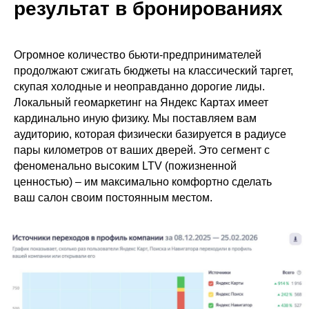
результат в бронированиях
+7 915 077 88 70
Огромное количество бьюти-предпринимателей
Написать в telegram
продолжают сжигать бюджеты на классический таргет,
скупая холодные и неоправданно дорогие лиды.
Заказать звонок
Локальный геомаркетинг на Яндекс Картах имеет
кардинально иную физику. Мы поставляем вам
аудиторию, которая физически базируется в радиусе
Политика конфиденциальности
пары километров от ваших дверей. Это сегмент с
феноменально высоким LTV (пожизненной
ИП Багаев Иван Александрович
ценностью) – им максимально комфортно сделать
ИНН: 434549329433
ОГРНИП: 321352500017261
ваш салон своим постоянным местом.