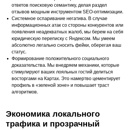
ответов поисковую семантику, делая раздел
отзывов мощным инструментом SEO-оптимизации.
Системное оспаривание негатива. В случае
информационных атак со стороны конкурентов или
появления неадекватных жалоб, мы берем на себя
Навигация
юридическую переписку с Яндексом. Мы умеем
абсолютно легально сносить фейки, оберегая ваш
Главная
статус.
Проекты
Формирование положительного социального
Блог
доказательства. Мы внедряем механики, которые
стимулируют ваших лояльных гостий делиться
Контакты
восторгами на Картах. Это намертво цементирует
профиль в «зеленой зоне» и повышает траст
Связь
алгоритмов.
Экономика локального
info@outlineagency.ru
трафика и прозрачный
Телефон